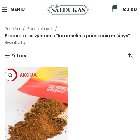
0
MENIU
€
0.00
Pradžia
Parduotuvė
Produktai su žymomis “karamelinis prieskonių mišinys”
Rezultatų: 1
Filtras
-5%