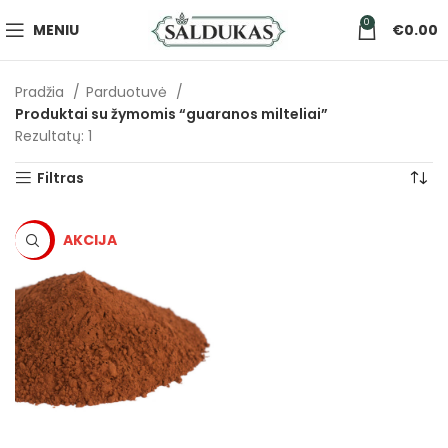
0
MENIU
€
0.00
Pradžia
Parduotuvė
Produktai su žymomis “guaranos milteliai”
Rezultatų: 1
Filtras
-5%