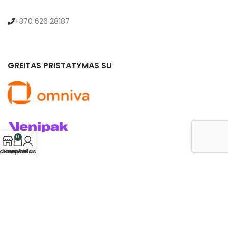
+370 626 28187
GREITAS PRISTATYMAS SU
0
rduotuvė
Krepšelis
Mano Paskyra
© 2024 saldukas.lt. Visos teisės saugomos