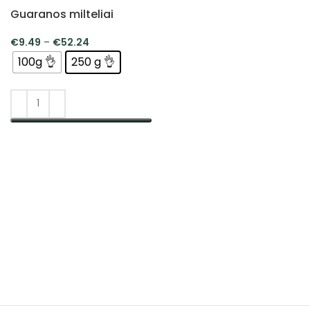
Guaranos milteliai
€
9.49
–
€
52.24
100g 👌
250 g 👌
PASIRINKTI SAVYBES