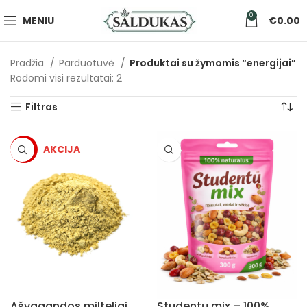
0
MENIU
€
0.00
Pradžia
Parduotuvė
Produktai su žymomis “energijai”
Rodomi visi rezultatai: 2
Filtras
-5%
Ašvagandos milteliai
Studentų mix – 100%