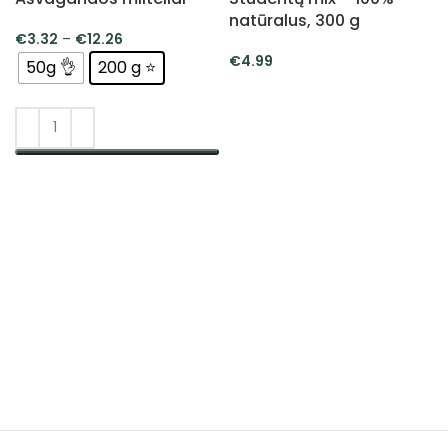
natūralus, 300 g
€
3.32
–
€
12.26
€
4.99
50g 👌
200 g ⭐
Į KREPŠELĮ
PASIRINKTI SAVYBES