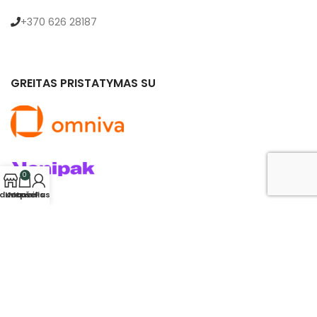
+370 626 28187
GREITAS PRISTATYMAS SU
0
rduotuvė
Krepšelis
Mano Paskyra
© 2024 saldukas.lt. Visos teisės saugomos