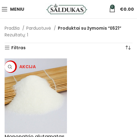
0
MENIU
€
0.00
Pradžia
Parduotuvė
Produktai su žymomis “E621”
Rezultatų: 1
Filtras
-5%
Mononatrio glutamatas