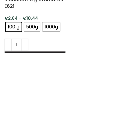
E621
€
2.84
–
€
10.44
100 g
500g
1000g
PASIRINKTI SAVYBES