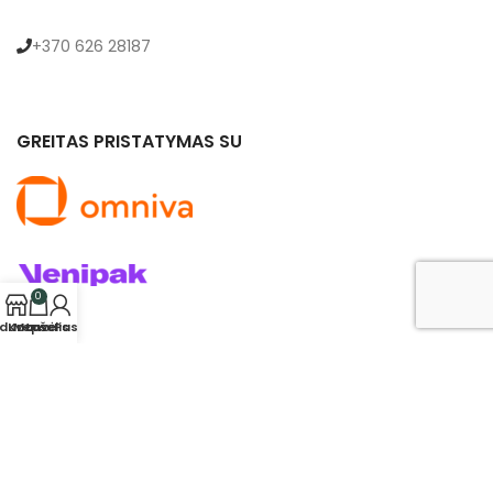
+370 626 28187
GREITAS PRISTATYMAS SU
0
rduotuvė
Krepšelis
Mano Paskyra
© 2024 saldukas.lt. Visos teisės saugomos