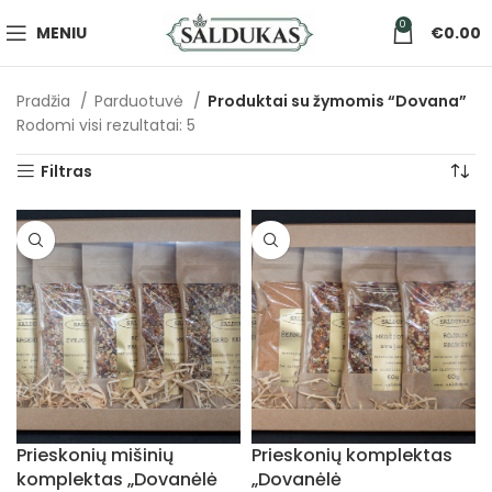
0
MENIU
€
0.00
Pradžia
Parduotuvė
Produktai su žymomis “Dovana”
Rodomi visi rezultatai: 5
Filtras
Prieskonių mišinių
Prieskonių komplektas
komplektas „Dovanėlė
„Dovanėlė