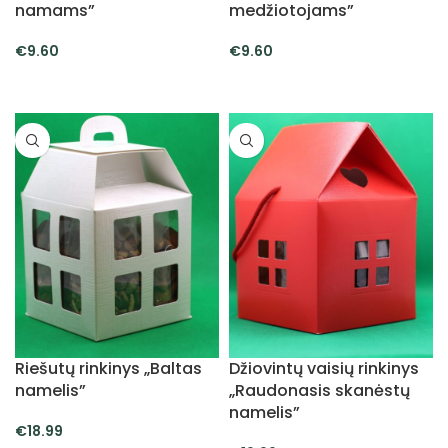
namams”
medžiotojams”
€
9.60
€
9.60
Į KREPŠELĮ
Į KREPŠELĮ
Riešutų rinkinys „Baltas
Džiovintų vaisių rinkinys
namelis”
„Raudonasis skanėstų
namelis”
€
18.99