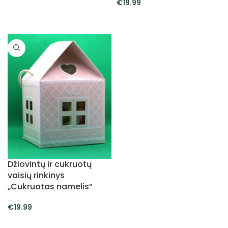
€
19.99
Į KREPŠELĮ
Į KREPŠELĮ
Džiovintų ir cukruotų
vaisių rinkinys
„Cukruotas namelis”
€
19.99
Į KREPŠELĮ