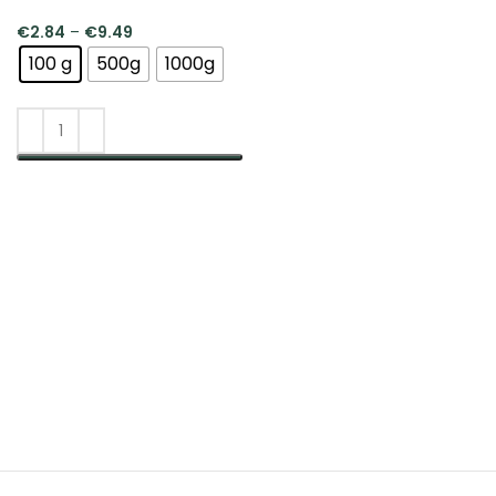
€
2.84
–
€
9.49
100 g
500g
1000g
PASIRINKTI SAVYBES