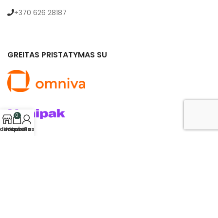
+370 626 28187
GREITAS PRISTATYMAS SU
0
rduotuvė
Krepšelis
Mano Paskyra
© 2024 saldukas.lt. Visos teisės saugomos