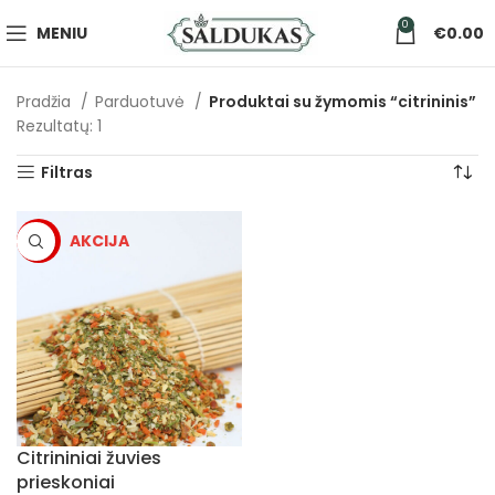
0
MENIU
€
0.00
Pradžia
Parduotuvė
Produktai su žymomis “citrininis”
Rezultatų: 1
Filtras
-5%
Citrininiai žuvies
prieskoniai