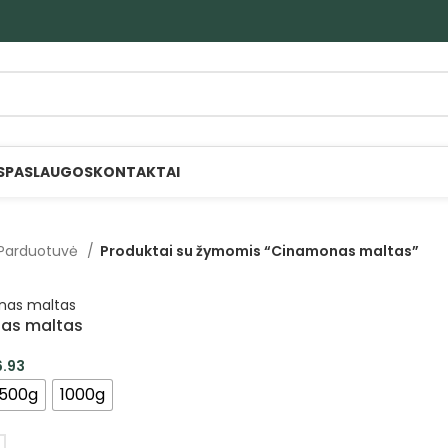
S
PASLAUGOS
KONTAKTAI
Parduotuvė
Produktai su žymomis “Cinamonas maltas”
as maltas
6.93
500g
1000g