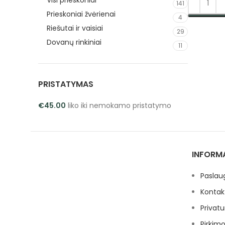
Visi prieskoniai
141
Prieskoniai žvėrienai
4
PASIRINK
Riešutai ir vaisiai
29
Dovanų rinkiniai
11
PRISTATYMAS
€
45.00
liko iki nemokamo pristatymo
INFORM
Paslau
Kontak
Privatu
Pirkimo