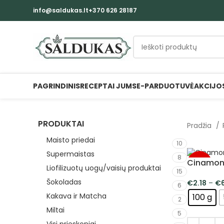
info@saldukas.lt
+370 626 28187
PAGRINDINIS
RECEPTAI JUMS
E-PARDUOTUVĖ
AKCIJO
PRODUKTAI
Pradžia
Maisto priedai
10
Supermaistas
8
Cinamon
-5%
Liofilizuotų uogų/vaisių produktai
15
Šokoladas
€
2.18
–
€
6
Kakava ir Matcha
100 g
2
Miltai
5