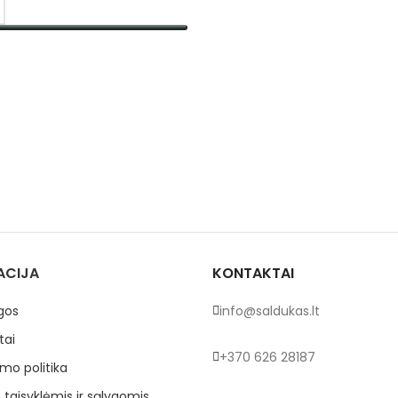
TI SAVYBES
ACIJA
KONTAKTAI
gos
info@saldukas.lt
tai
+370 626 28187
mo politika
 taisyklėmis ir sąlygomis