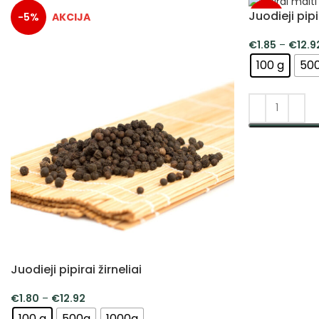
Juodieji pipi
-5%
-5%
€
1.85
–
€
12.9
100 g
50
PASIRINKTI 
Juodieji pipirai žirneliai
€
1.80
–
€
12.92
100 g
500g
1000g