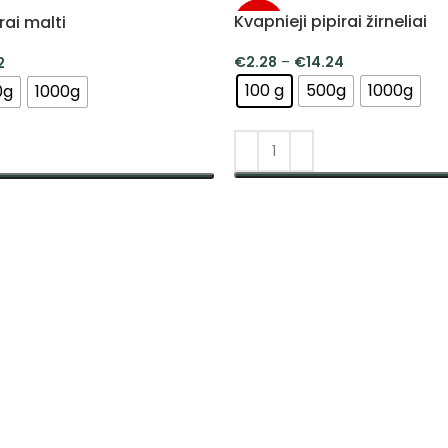
Kvapnieji pipirai žirneliai
rai malti
-5%
€
2.28
–
€
14.24
2
100 g
500g
1000g
0g
1000g
PASIRINKTI SAVYBES
SAVYBES