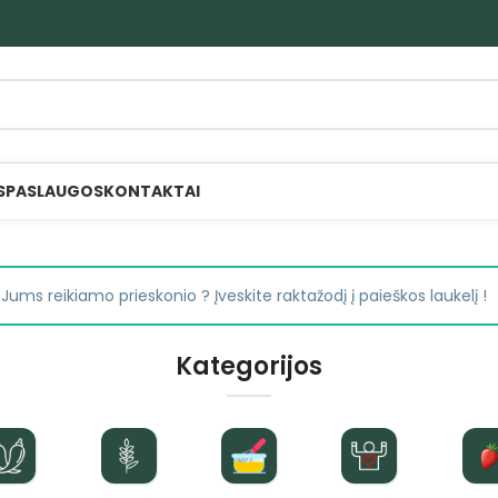
S
PASLAUGOS
KONTAKTAI
ip Jums reikiamo prieskonio ? Įveskite raktažodį į paieškos laukelį !
Kategorijos