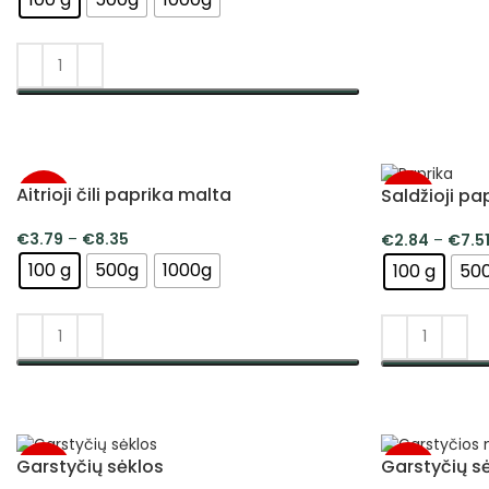
PASIRINKTI SAVYBES
Aitrioji čili paprika malta
Saldžioji pa
-5%
-5%
€
3.79
–
€
8.35
€
2.84
–
€
7.5
100 g
500g
1000g
100 g
50
PASIRINKTI SAVYBES
PASIRINKTI 
Garstyčių sėklos
Garstyčių s
-5%
-5%