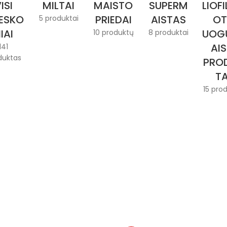
ISI
MILTAI
MAISTO
SUPERM
LIOFI
IESKO
PRIEDAI
AISTAS
OT
5 produktai
IAI
UOG
10 produktų
8 produktai
AIS
141
duktas
PRO
TA
15 pro