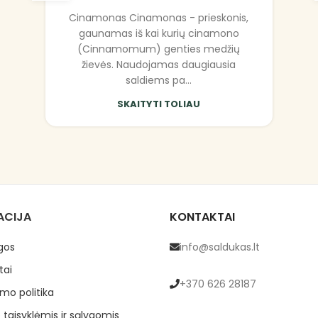
Cinamonas Cinamonas - prieskonis,
gaunamas iš kai kurių cinamono
(Cinnamomum) genties medžių
žievės. Naudojamas daugiausia
saldiems pa...
SKAITYTI TOLIAU
ACIJA
KONTAKTAI
gos
info@saldukas.lt
tai
+370 626 28187
mo politika
 taisyklėmis ir sąlygomis