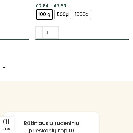
€
2.84
–
€
7.59
100 g
500g
1000g
PASIRINKTI SAVYBES
→
01
27
Būtiniausių rudeninių
RGS
GRU
prieskonių top 10