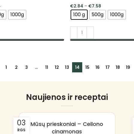
4
€
2.84
–
€
7.58
0g
1000g
100 g
500g
1000g
SAVYBES
PASIRINKTI SAVYBES
1
2
3
…
11
12
13
14
15
16
17
18
19
Naujienos ir receptai
03
Mūsų prieskoniai – Ceilono
RGS
cinamonas