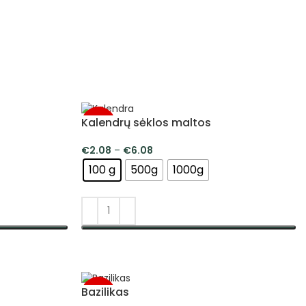
Kalendrų sėklos maltos
-5%
€
2.08
–
€
6.08
100 g
500g
1000g
PASIRINKTI SAVYBES
Bazilikas
-5%