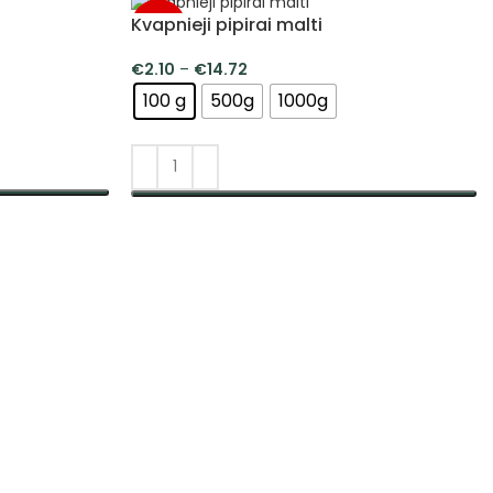
Kvapnieji pipirai malti
-5%
€
2.10
–
€
14.72
100 g
500g
1000g
PASIRINKTI SAVYBES