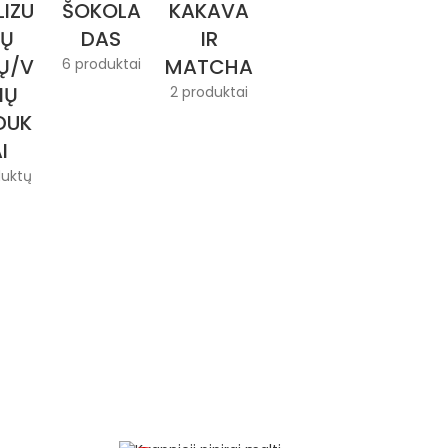
LIZU
ŠOKOLA
KAKAVA
Ų
DAS
IR
Ų/V
MATCHA
6 produktai
IŲ
2 produktai
DUK
I
duktų