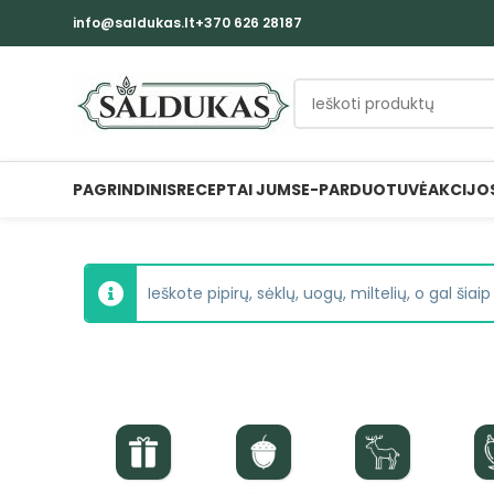
info@saldukas.lt
+370 626 28187
PAGRINDINIS
RECEPTAI JUMS
E-PARDUOTUVĖ
AKCIJO
Ieškote pipirų, sėklų, uogų, miltelių, o gal šia