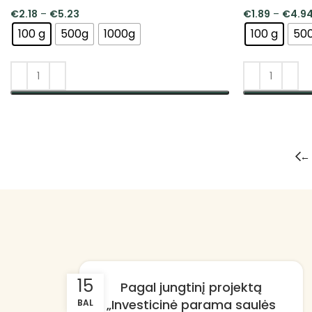
€
2.18
–
€
5.23
€
1.89
–
€
4.9
100 g
500g
1000g
100 g
50
PASIRINKTI SAVYBES
PASIRINKTI 
←
15
Pagal jungtinį projektą
„Investicinė parama saulės
BAL