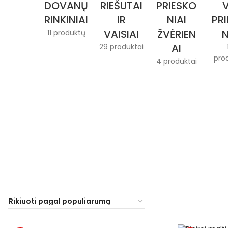
DOVANŲ
RIEŠUTAI
PRIESKO
V
RINKINIAI
IR
NIAI
PR
VAISIAI
ŽVĖRIEN
N
11 produktų
AI
29 produktai
pro
4 produktai