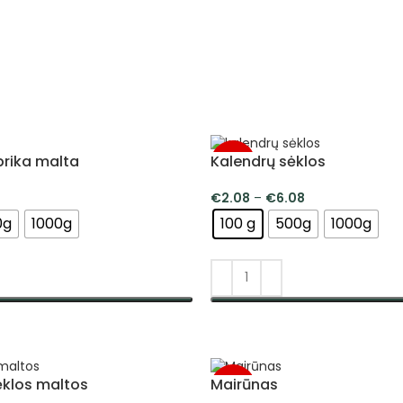
prika malta
Kalendrų sėklos
-5%
1
€
2.08
–
€
6.08
0g
1000g
100 g
500g
1000g
SAVYBES
PASIRINKTI SAVYBES
ėklos maltos
Mairūnas
-5%