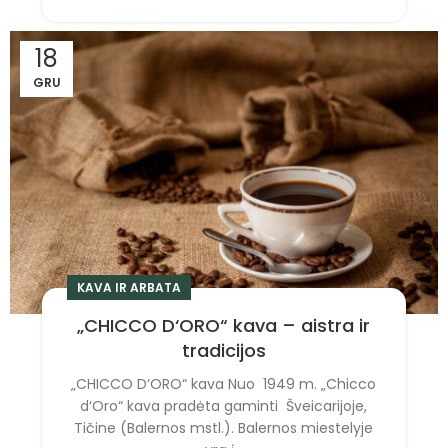
18
GRU
KAVA IR ARBATA
„CHICCO D‘ORO“ kava – aistra ir
tradicijos
„CHICCO D‘ORO“ kava Nuo 1949 m. „Chicco
d‘Oro“ kava pradėta gaminti Šveicarijoje,
Tičine (Balernos mstl.). Balernos miestelyje