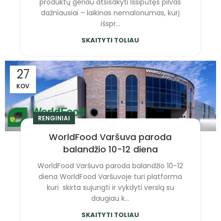
produktų geriau atsisakyti Išsipūtęs pilvas
dažniausiai – laikinas nemalonumas, kurį
išspr...
SKAITYTI TOLIAU
27
KOV
RENGINIAI
WorldFood Varšuva paroda
balandžio 10-12 diena
WorldFood Varšuva paroda balandžio 10-12
diena WorldFood Varšuvoje turi platforma
kuri skirta sujungti ir vykdyti verslą su
daugiau k...
SKAITYTI TOLIAU