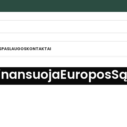
S
PASLAUGOS
KONTAKTAI
finansuojaEuroposS