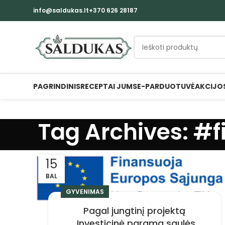
info@saldukas.lt
+370 626 28187
PAGRINDINIS
RECEPTAI JUMS
E-PARDUOTUVĖ
AKCIJO
Tag Archives: #
15
BAL
GYVENIMAS
Pagal jungtinį projektą
„Investicinė parama saulės