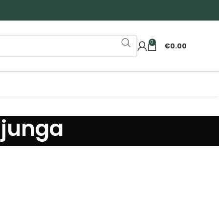
0
€
0.00
ąjunga