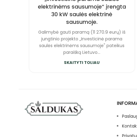
elektrinėms sausumoje” įrengta
30 kW saulės elektrinė
sausumoje.
Galimybė gauti paramą (11 270.9 eurų) iš
jungtinio projekto „Investicinė parama
saulės elektrinėms sausumoje" pateikus
paraišką Lietuvo...
SKAITYTI TOLIAU
INFORM
Paslau
Kontak
Privatu