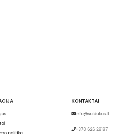
ACIJA
KONTAKTAI
gos
info@saldukas.lt
tai
+370 626 28187
mo politika